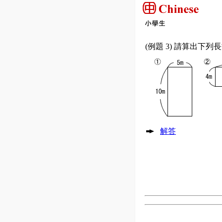
(例題 3) 請算出下列
解答