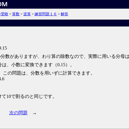
学受験
>
算数
>
逆算
>
練習問題１６
>
解答
9.15
の分数がありますが、わり算の除数なので、実際に用いる分母は
分は、小数に変換できます（0.15）。
、この問題は、分数を用いずに計算できます。
4.6
かけて10で割るのと同じです。
次の問題
→