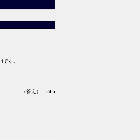
4です。
（答え） 24.6