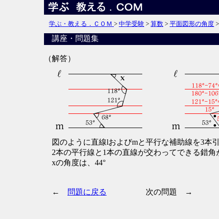
学ぶ・教える．ＣＯＭ
>
中学受験
>
算数
>
平面図形の角度
講座・問題集
（解答）
図のように直線lおよびmと平行な補助線を3本
2本の平行線と1本の直線が交わってできる錯角
xの角度は、44°
←
問題に戻る
次の問題 →