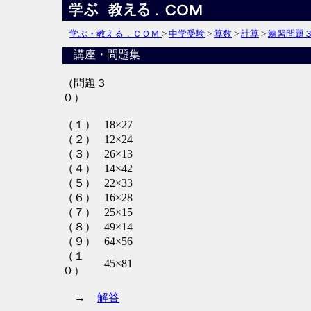
学ぶ・教える．ＣＯＭ
>
中学受験
>
算数
>
計算
>
練習問題
講座・問題集
（問題３
０）
（１）
18×27
（２）
12×24
（３）
26×13
（４）
14×42
（５）
22×33
（６）
16×28
（７）
25×15
（８）
49×14
（９）
64×56
（１
45×81
０）
→
解答