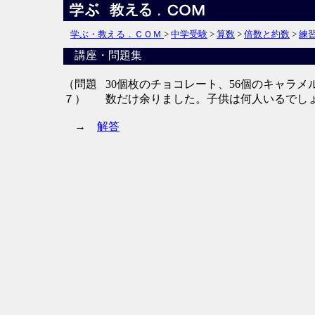
学ぶ・教える．ＣＯＭ
>
中学受験
>
算数
>
倍数と約数
>
練
講座・問題集
（問題
30個枚のチョコレート、56個のキャラ
７）
数だけ余りました。子供は何人いるでし
→
解答