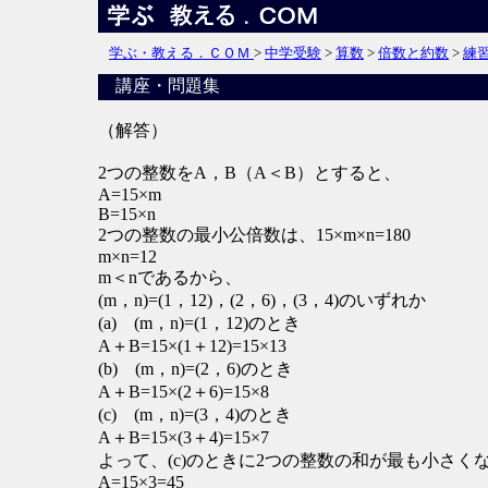
学ぶ・教える．ＣＯＭ
>
中学受験
>
算数
>
倍数と約数
>
練
講座・問題集
（解答）
2つの整数をA，B（A＜B）とすると、
A=15×m
B=15×n
2つの整数の最小公倍数は、15×m×n=180
m×n=12
m＜nであるから、
(m，n)=(1，12)，(2，6)，(3，4)のいずれか
(a) (m，n)=(1，12)のとき
A＋B=15×(1＋12)=15×13
(b) (m，n)=(2，6)のとき
A＋B=15×(2＋6)=15×8
(c) (m，n)=(3，4)のとき
A＋B=15×(3＋4)=15×7
よって、(c)のときに2つの整数の和が最も小さく
A=15×3=45