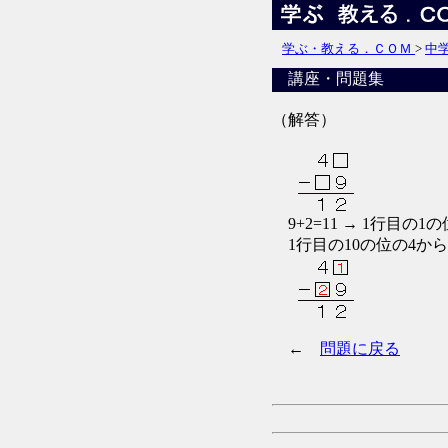
学ぶ・教える．ＣＯＭ
>
中
講座・問題集
（解答）
9+2=11 → 1行目の1の
1行目の10の位の4から1
←
問題に戻る