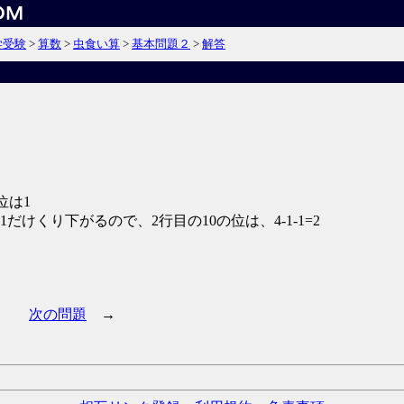
学受験
>
算数
>
虫食い算
>
基本問題２
>
解答
位は1
だけくり下がるので、2行目の10の位は、4-1-1=2
次の問題
→