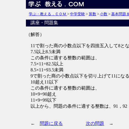
学ぶ・教える．ＣＯＭ
>
中学受験
>
算数
>
小数
>
基本問題
講座・問題集
（解答）
11で割った商の小数点以下を四捨五入して8と
7.5以上8.5未満
この条件に適する整数の範囲は、
7.5×11=82.5以上
8.5×11=93.5未満
9で割った商の小数点以下を切り上げて11にな
10超え11以下
この条件に適する整数の範囲は、
10×9=90超え
11×9=99以下
以上から、問題の条件に適する整数は、91，92，
←
問題に戻る
次の問題
→