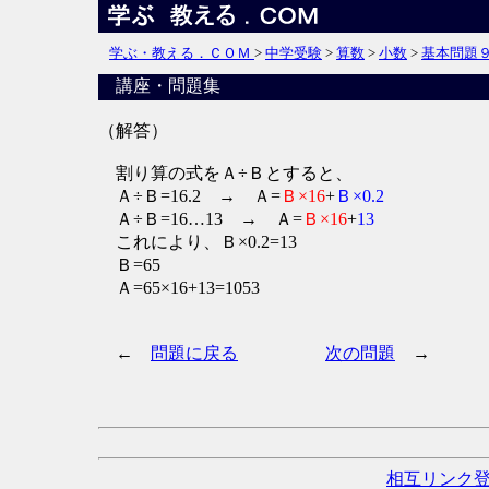
学ぶ・教える．ＣＯＭ
>
中学受験
>
算数
>
小数
>
基本問題
講座・問題集
（解答）
割り算の式をＡ÷Ｂとすると、
Ａ÷Ｂ=16.2 → Ａ=
Ｂ×16
+
Ｂ×0.2
Ａ÷Ｂ=16…13 → Ａ=
Ｂ×16
+
13
これにより、Ｂ×0.2=13
Ｂ=65
Ａ=65×16+13=1053
←
問題に戻る
次の問題
→
相互リンク