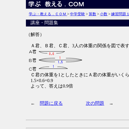
学ぶ・教える．ＣＯＭ
>
中学受験
>
算数
>
小数
>
練習問題
講座・問題集
（解答）
Ａ君、Ｂ君、Ｃ君、3人の体重の関係を図で表
Ｃ君の体重を1としたときにＡ君の体重がいくら
1.5×0.6=0.9
よって、答えは0.9倍
←
問題に戻る
次の問題
→