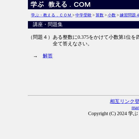
学ぶ・教える．ＣＯＭ
>
中学受験
>
算数
>
小数
>
練習問題
講座・問題集
（問題４）
ある整数に0.375をかけて小数第1位
全て答えなさい。
→
解答
相互リンク
man
Copyright (C) 2024 