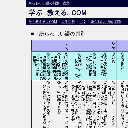
紛らわしい語の判別・古文
学ぶ教える．COM
>
大学受験
>
古文
>
紛らわしい語の判別
■ 紛らわしい語の判別