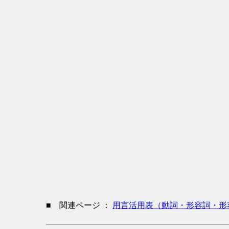
■ 関連ページ ：
用言活用表（動詞・形容詞・形