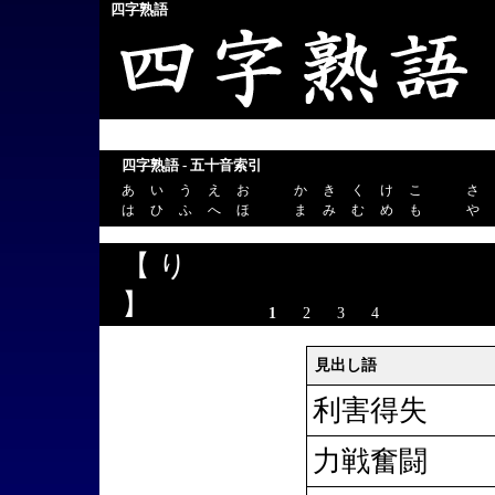
四字熟語
四字熟語 - 五十音索引
あ
い
う
え
お
か
き
く
け
こ
さ
は
ひ
ふ
へ
ほ
ま
み
む
め
も
や
【 り
】
1
2
3
4
見出し語
利害得失
力戦奮闘