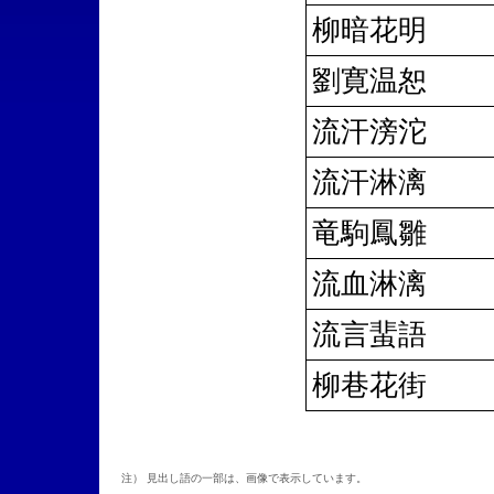
柳暗花明
劉寛温恕
流汗滂沱
流汗淋漓
竜駒鳳雛
流血淋漓
流言蜚語
柳巷花街
注） 見出し語の一部は、画像で表示しています。