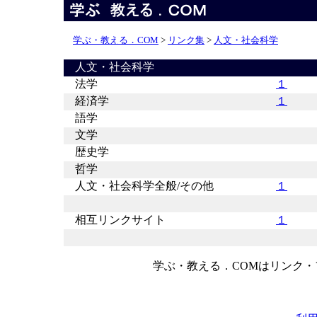
学ぶ・教える．COM
>
リンク集
>
人文・社会科学
人文・社会科学
法学
１
経済学
１
語学
文学
歴史学
哲学
人文・社会科学全般/その他
１
相互リンクサイト
１
学ぶ・教える．COMはリンク