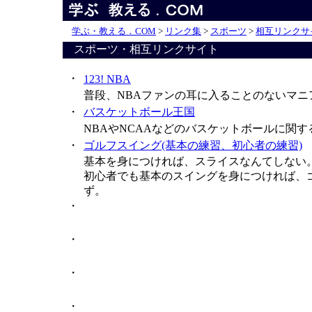
学ぶ・教える．COM
>
リンク集
>
スポーツ
>
相互リンクサ
スポーツ・相互リンクサイト
・
123! NBA
普段、NBAファンの耳に入ることのないマ
・
バスケットボール王国
NBAやNCAAなどのバスケットボールに関
・
ゴルフスイング(基本の練習、初心者の練習)
基本を身につければ、スライスなんてしない
初心者でも基本のスイングを身につければ、
ず。
・
・
・
・