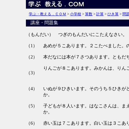
学ぶ・教える．ＣＯＭ
>
小学校
>
算数
>
計算
>
ひき算
>
問
講座・問題集
（もんだい） つぎのもんだいにこたえなさい。
（1）
あめが５こあります。２こたべました。
（2）
本だなには本が７さつあります。ともだ
りんごが８こあります。みかんは、りん
（3）
（4）
いぬが９ひきいます。そのうち５ひきが
か。
（5）
子どもが８人います。はなこさんは、ま
か。
（6）
赤い玉は７こあります。白い玉は３こあ