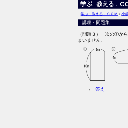
学ぶ・教える．ＣＯＭ
>
小
講座・問題集
（問題３） 次の①から
まいません。
→
答え