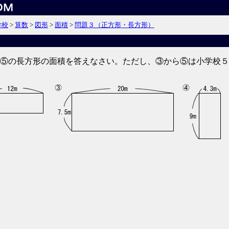
学校
>
算数
>
図形
>
面積
>
問題３（正方形・長方形）
⑤の長方形の面積を答えなさい。ただし、③から⑤は小学校５