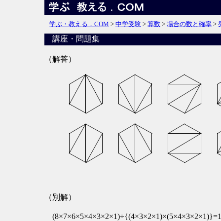
学ぶ・教える．COM
>
中学受験
>
算数
>
場合の数と確率
>
講座・問題集
（解答）
（別解）
(8×7×6×5×4×3×2×1)÷{(4×3×2×1)×(5×4×3×2×1