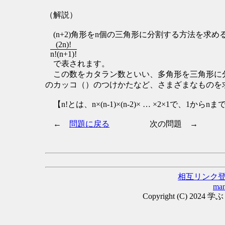
（解説）
(n+2)角形をn個の三角形に分割する方法を求め
(2n)!
n!(n+1)!
で表されます。
この数をカタラン数といい、多角形を三角形に分
のカッコ（）のつけかたなど、さまざまなものを
【n!とは、n×(n-1)×(n-2)× … ×2×1で、
←
問題に戻る
次の問題 →
相互リンク
man
Copyright (C) 2024 