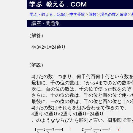
学ぶ・教える．COM
>
中学受験
>
算数
>
場合の数と確率
>
講座・問題集
（解答）
4×3×2×1=24通り
（解説）
4けたの数、つまり、何千何百何十何という数を
最初に、千の位の数は、1から4までのどの数を
次に、百の位の数は、千の位で使った数をのぞ
さらに、十の位の数は、千の位と百の位で使った
最後に、一の位の数は、千の位と百の位と十の位
4けたの数はそれらを組み合わせて作るので、
4通り×3通り×2通り×1通り=24通り
このようなならび方を順列と言い、樹形図で表