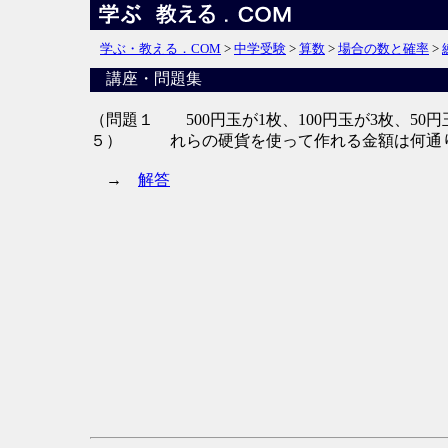
学ぶ・教える．COM
>
中学受験
>
算数
>
場合の数と確率
>
講座・問題集
（問題１
500円玉が1枚、100円玉が3枚、50
５）
れらの硬貨を使って作れる金額は何通
→
解答