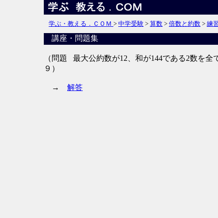
学ぶ・教える．ＣＯＭ
>
中学受験
>
算数
>
倍数と約数
>
練
講座・問題集
（問題
最大公約数が12、和が144である2数を
９）
→
解答