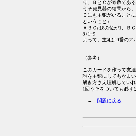
り、ＢとＣが奇数である
うそ発見器の結果から、
Ｃにも主犯がいることに
ということ）
ＡＢＣは8の位が1、ＢＣ
8+1=9
よって、主犯は9番のア
（参考）
このカードを作って友達
誰を主犯にしてもかまい
解き方さえ理解していれ
1回うそをついても必ず
←
問題に戻る
次