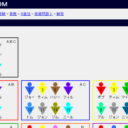
受験
>
算数
>
N進法
>
発展問題１
>
解答