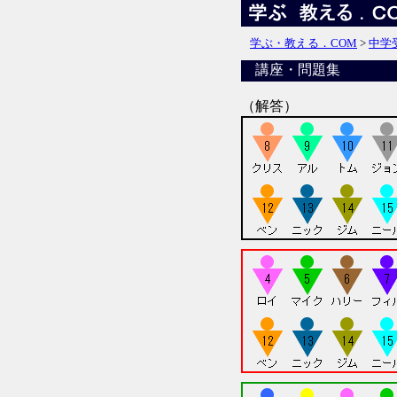
学ぶ・教える．COM
>
中学
講座・問題集
（解答）