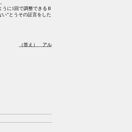
。
ように1回で調整できるＢ
ない”とうその証言をした
（答え） アル