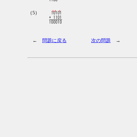
（5）
←
問題に戻る
次の問題
→