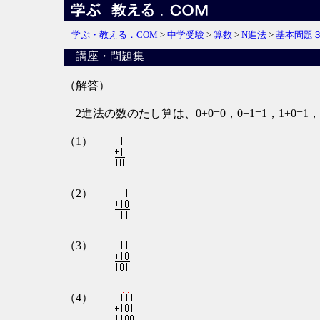
学ぶ・教える．COM
>
中学受験
>
算数
>
N進法
>
基本問題
講座・問題集
（解答）
2進法の数のたし算は、0+0=0，0+1=1，1+0=1，1
（1）
（2）
（3）
（4）