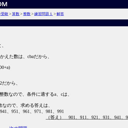
学受験
>
算数
>
整数
>
練習問題１
>
解答
と、
かえた数は、cbaだから、
00+a)
792だから、
の整数なので、条件に適するa、cは、
数なので、求める答えは、
41、951、961、971、981、991
（答え） 901、911、921、931、941、95