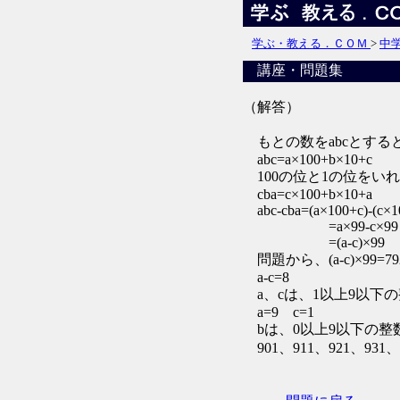
学ぶ・教える．ＣＯＭ
>
中
講座・問題集
（解答）
もとの数をabcとする
abc=a×100+b×10+c
100の位と1の位をいれ
cba=c×100+b×10+a
abc-cba=(a×100+c)-(c×1
=a×99-c×99
=(a-c)×99
問題から、(a-c)×99=
a-c=8
a、cは、1以上9以下
a=9 c=1
bは、0以上9以下の整
901、911、921、931、9