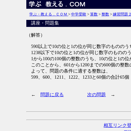
学ぶ・教える．ＣＯＭ
>
中学受験
>
算数
>
整数
>
練習問題
講座・問題集
（解答）
590以上で10の位と1の位が同じ数字のもののう
1238以下で10の位と1の位が同じ数字のもののう
1から100の100個の整数のうち、10の位と1の
このことから、601から1200までの600個の整数
よって、問題の条件に適する整数は、
599、600、1211、1222、1233と60個の合計65個
←
問題に戻る
次の問題
→
相互リンク