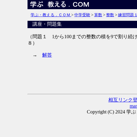
学ぶ・教える．ＣＯＭ
>
中学受験
>
算数
>
整数
>
練習問題
講座・問題集
（問題１
1から100までの整数の積を9で割り
８）
→
解答
相互リンク
man
Copyright (C) 2024 