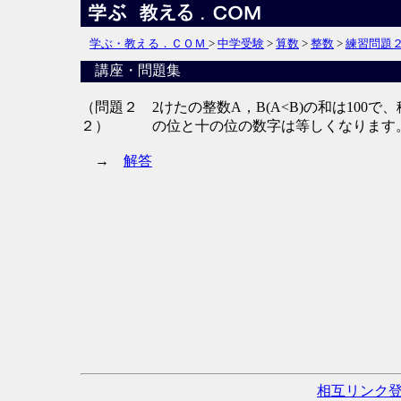
学ぶ・教える．ＣＯＭ
>
中学受験
>
算数
>
整数
>
練習問題
講座・問題集
（問題２
2けたの整数A，B(A<B)の和は10
２）
の位と十の位の数字は等しくなります
→
解答
相互リンク