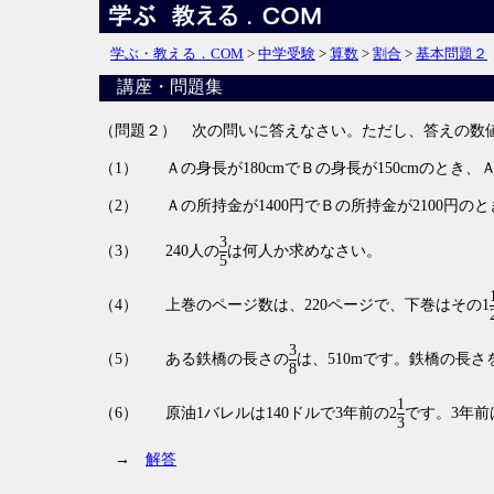
学ぶ・教える．COM
>
中学受験
>
算数
>
割合
>
基本問題２
講座・問題集
（問題２） 次の問いに答えなさい。ただし、答えの数
（1）
Ａの身長が180cmでＢの身長が150cmのと
（2）
Ａの所持金が1400円でＢの所持金が2100
3
（3）
240人の
は何人か求めなさい。
5
（4）
上巻のページ数は、220ページで、下巻はその1
3
（5）
ある鉄橋の長さの
は、510mです。鉄橋の長
8
1
（6）
原油1バレルは140ドルで3年前の2
です。3年前
3
→
解答