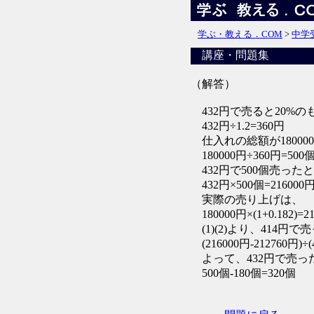
学ぶ・教える．COM
>
中学
講座・問題集
（解答）
432円で売ると20%
432円÷1.2=360円
仕入れの総額が1800
180000円÷360円=500
432円で500個売った
432円×500個=216000円 
実際の売り上げは、
180000円×(1+0.182)=21
(1)(2)より、414円
(216000円-212760円)÷(
よって、432円で売っ
500個-180個=320個