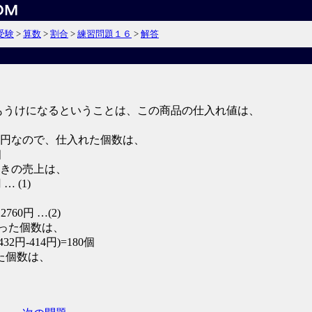
受験
>
算数
>
割合
>
練習問題１６
>
解答
のもうけになるということは、この商品の仕入れ値は、
00円なので、仕入れた個数は、
個
ときの売上は、
… (1)
2760円 …(2)
で売った個数は、
432円-414円)=180個
た個数は、