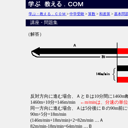
学ぶ・教える．ＣＯＭ
>
中学受験
>
算数
>
和差算
>
基本問
講座・問題集
（解答）
反対方向に進む場合、ＡとＢは10分間に1460
1460m÷10分=146m/min
←m/minは、分速の単
同一方向に進む場合、Ａは5分後にＢの90m前
90m÷5分=18m/min
(146m/min+18m/min)÷2=82m/min …Ａ
82m/min-18m/min=64m/min …Ｂ