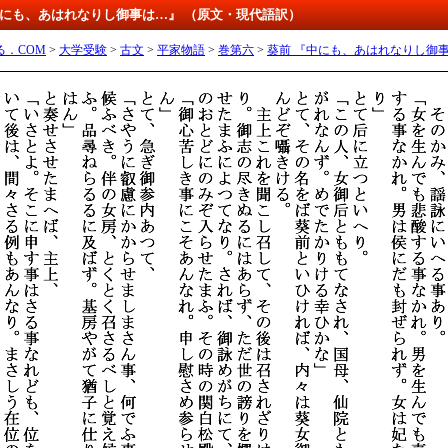
『中にも、あはれなりし御事は…』 （原文・現代語訳）
る．COM
>
大学受験
>
古文
>
平家物語
>
巻第六
>
葵前 『中にも、あはれなりし御