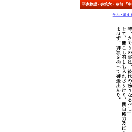
平家物語 - 巻第六・葵前 
学ぶ・教え