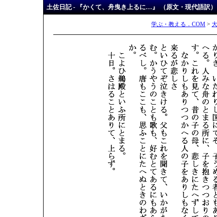
土佐日記 - 『かくて、舟曳き上るに…』 （原文・現代語訳）
学ぶ・教える．COM
>