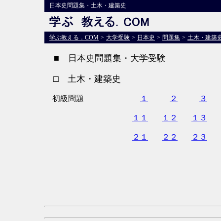
日本史問題集・土木・建築史
学ぶ教える．COM
>
大学受験
>
日本史
>
問題集
>
土木・建築
■ 日本史問題集・大学受験
□ 土木・建築史
初級問題
１
２
３
１１
１２
１３
２１
２２
２３