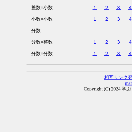
整数×小数
１
２
３
小数×小数
１
２
３
分数
分数×整数
１
２
３
分数×分数
１
２
３
相互リンク
man
Copyright (C) 2024 