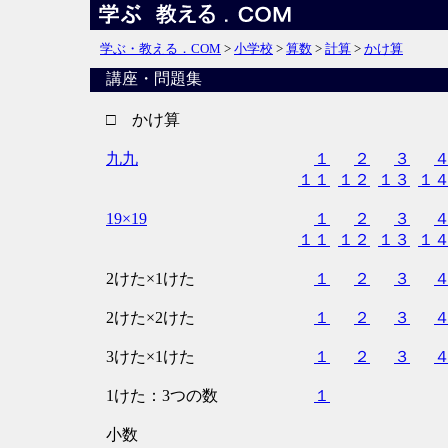
学ぶ・教える．COM
>
小学校
>
算数
>
計算
>
かけ算
講座・問題集
□ かけ算
九九
１
２
３
１１
１２
１３
１
19×19
１
２
３
１１
１２
１３
１
2けた×1けた
１
２
３
2けた×2けた
１
２
３
3けた×1けた
１
２
３
1けた：3つの数
１
小数