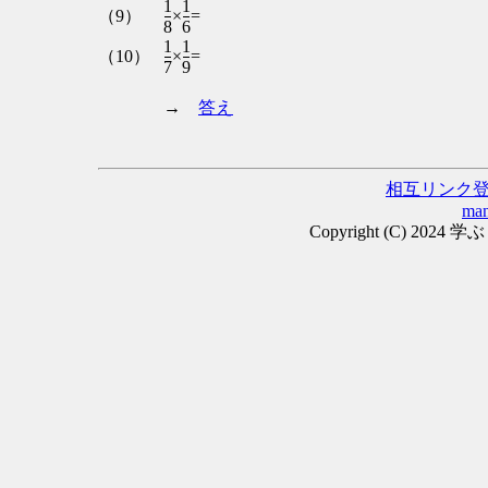
1
1
（9）
×
=
8
6
1
1
（10）
×
=
7
9
→
答え
相互リンク
man
Copyright (C) 2024 