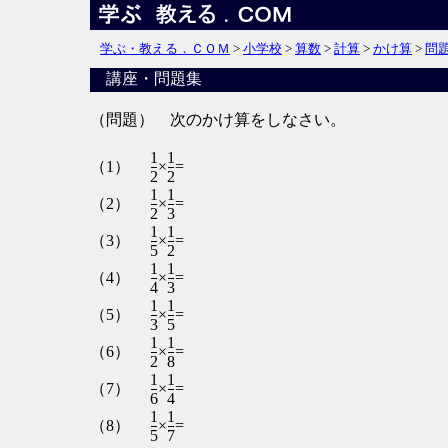
学ぶ・教える．ＣＯＭ
>
小学校
>
算数
>
計算
>
かけ算
>
問
講座・問題集
（問題） 次のかけ算をしなさい。
1
1
（1）
×
=
2
2
1
1
（2）
×
=
2
3
1
1
（3）
×
=
5
2
1
1
（4）
×
=
4
3
1
1
（5）
×
=
3
5
1
1
（6）
×
=
2
8
1
1
（7）
×
=
6
4
1
1
（8）
×
=
5
7