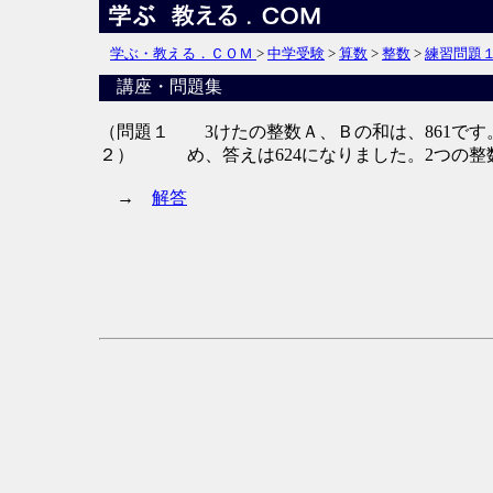
学ぶ・教える．ＣＯＭ
>
中学受験
>
算数
>
整数
>
練習問題
講座・問題集
（問題１
3けたの整数Ａ、Ｂの和は、861で
２）
め、答えは624になりました。2つの
→
解答