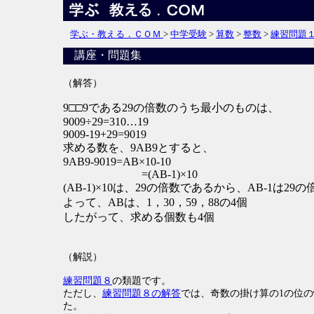
学ぶ・教える．ＣＯＭ
>
中学受験
>
算数
>
整数
>
練習問題
講座・問題集
（解答）
9□□9である29の倍数のうち最小のものは、
9009÷29=310…19
9009-19+29=9019
求める数を、9AB9とすると、
9AB9-9019=AB×10-10
=(AB-1)×10
(AB-1)×10は、29の倍数であるから、AB-1は29の
よって、ABは、1，30，59，88の4個
したがって、求める個数も4個
（解説）
練習問題８
の類題です。
ただし、
練習問題８の解答
では、奇数の掛け算の1の位
た。