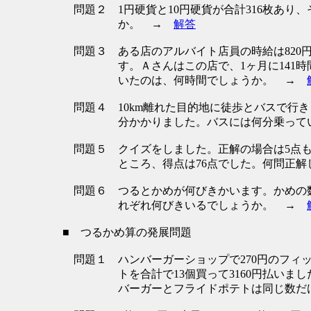
問題２
1円硬貨と10円硬貨が合計316枚あり
か。 →
解答
問題３
ある店のアルバイト店員の時給は820
す。Ａさんはこの店で、1ヶ月に141時
いたのは、何時間でしょうか。 →
問題４
10km離れた目的地に徒歩とバスで行きま
分かかりました。バスには何分乗っ
問題５
クイズをしました。正解の場合は5点も
ところ、得点は76点でした。何問正
問題６
つるとかめが何びきかいます。かめの
れぞれ何びきいるでしょうか。 →
■ つるかめ算の発展問題
問題１
ハンバーガーショップで270円のフィッ
トを合計で13個買って3160円払い
バーガーとフライドポテトは同じ数