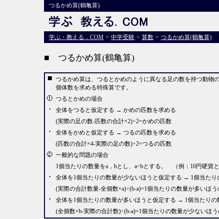
つるかめ算(鶴亀算)
学ぶ・教える．COM
>
中学受験
>
算数
>
つるかめ算(鶴亀算)
■ つるかめ算(鶴亀算)
つるかめ算は、つるとかめのように異なる足の数を持つ動物
個体数を求める特殊算です。
つるとかめの場合
全体をつると仮定する → かめの匹数を求める
(実際の足の数-匹数の合計×2)÷2=かめの匹数
全体をかめと仮定する → つるの匹数を求める
(匹数の合計×4-実際の足の数)÷2=つるの匹数
一般的な問題の場合
1個当たりの数量をa，bとし、a<bとする。 （例：10円硬貨と10
全体を1個当たりの数量が少ないほうと仮定する → 1個当た
(実際の合計数量-全個数×a)÷(b-a)=1個当たりの数量が多いほ
全体を1個当たりの数量が多いほうと仮定する → 1個当たり
(全個数×b-実際の合計数)÷(b-a)=1個当たりの数量が少ないほ