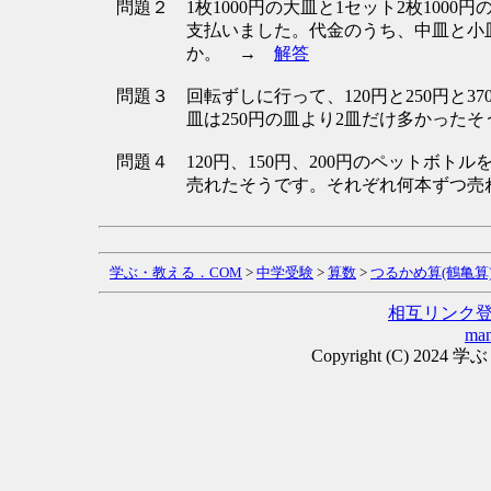
問題２
1枚1000円の大皿と1セット2枚1000円
支払いました。代金のうち、中皿と小
か。 →
解答
問題３
回転ずしに行って、120円と250円と3
皿は250円の皿より2皿だけ多かっ
問題４
120円、150円、200円のペットボトル
売れたそうです。それぞれ何本ずつ
学ぶ・教える．COM
>
中学受験
>
算数
>
つるかめ算(鶴亀算
相互リンク
man
Copyright (C) 2024 